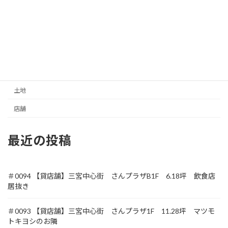
事務所／その他
住居
元町商店街
収益
土地
店舗
最近の投稿
＃0094 【貸店舗】三宮中心街 さんプラザB1F 6.18坪 飲食店
居抜き
＃0093 【貸店舗】三宮中心街 さんプラザ1F 11.28坪 マツモ
トキヨシのお隣