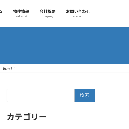
ム
物件情報
会社概要
お問い合わせ
e
real estat
company
contact
坪 角地！！
検
索:
カテゴリー