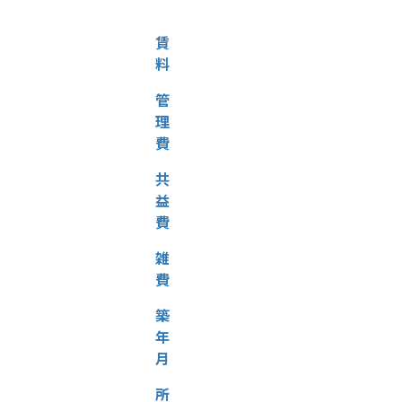
賃
料
管
理
費
共
益
費
雑
費
築
年
月
所