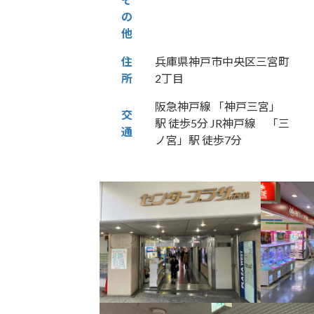
の
他
住
兵庫県神戸市中央区三宮町
所
2丁目
阪急神戸線 「神戸三宮」
交
駅 徒歩5分 JR神戸線 「三
通
ノ宮」駅 徒歩7分