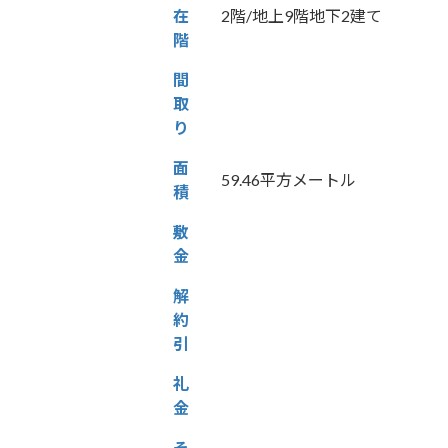
在
2階/地上9階地下2建て
階
間
取
り
面
59.46平方メートル
積
敷
金
解
約
引
礼
金
そ