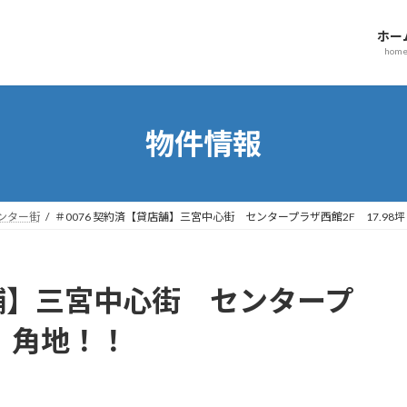
ホー
hom
物件情報
ンター街
＃0076 契約済【貸店舗】三宮中心街 センタープラザ西館2F 17.98
店舗】三宮中心街 センタープ
坪 角地！！