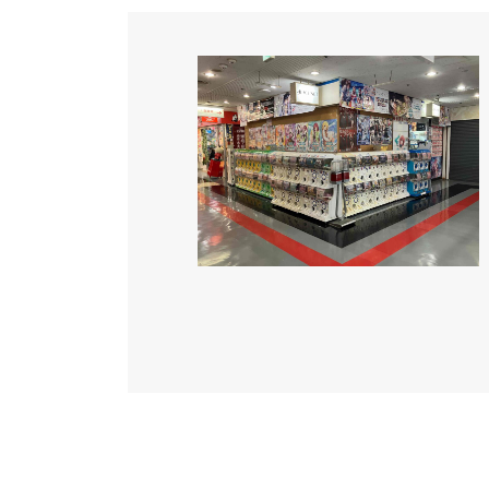
更
新
日
時
: