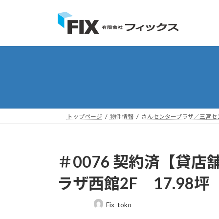
コ
ナ
ン
ビ
テ
ゲ
ン
ー
ツ
シ
へ
ョ
ス
ン
キ
に
ッ
移
プ
動
トップページ
物件情報
さんセンタープラザ／三宮セ
＃0076 契約済【貸
ラザ西館2F 17.98
最
Fix_toko
終