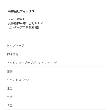
有限会社フィックス
〒650-0021
兵庫県神戸市三宮町2-11-1
センタープラザ西館3階
トップページ
物件情報
さんセンタープラザ／三宮センター街
店舗
イベントスペース
住居
土地
収益