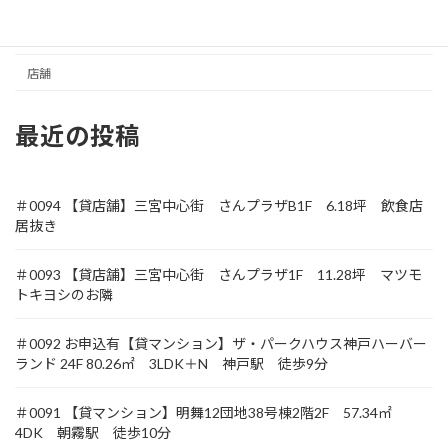
収益
土地
店舗
最近の投稿
＃0094 【貸店舗】三宮中心街 さんプラザB1F 6.18坪 飲食店
居抜き
＃0093 【貸店舗】三宮中心街 さんプラザ1F 11.28坪 マツモ
トキヨシのお隣
＃0092 お申込有【貸マンション】ザ・パークハウス神戸ハーバー
ランド 24F 80.26㎡ 3LDK＋N 神戸駅 徒歩9分
＃0091 【貸マンション】明舞12団地38号棟2階2F 57.34㎡
4DK 朝霧駅 徒歩10分