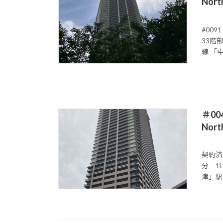
Nor
#00
33階
線 「中
＃0
Nor
契約済
分 1
津」駅 