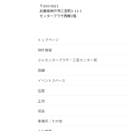
〒650-0021
兵庫県神戸市三宮町2-11-1
センタープラザ西館3階
トップページ
物件情報
さんセンタープラザ／三宮センター街
店舗
イベントスペース
住居
土地
収益
事務所／その他