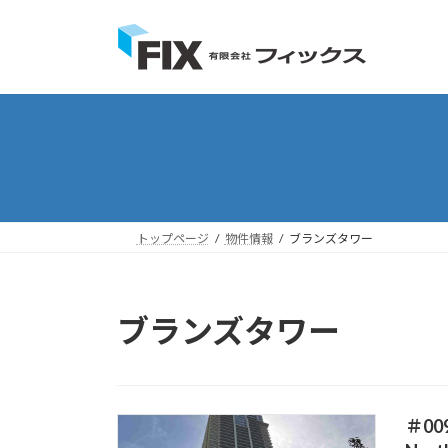
コ
ナ
ン
ビ
テ
ゲ
ン
ー
ツ
シ
へ
ョ
ス
ン
キ
に
ッ
移
プ
動
トップページ
物件情報
ブランズタワー
ブランズタワー
＃0