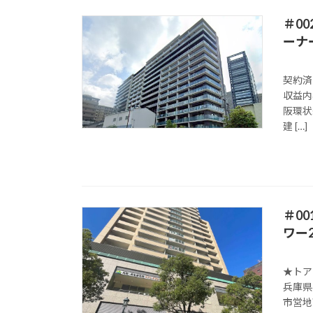
＃0
ーナ
契約済
収益内
阪環状
建 […]
＃0
ワー
★トア
兵庫県
市営地