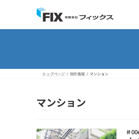
コ
ナ
ン
ビ
テ
ゲ
ン
ー
ツ
シ
へ
ョ
ス
ン
キ
に
ッ
移
プ
動
トップページ
物件情報
マンション
マンション
＃0