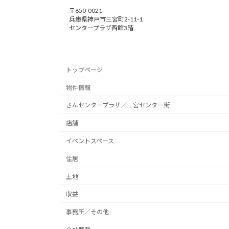
〒650-0021
兵庫県神戸市三宮町2-11-1
センタープラザ西館3階
トップページ
物件情報
さんセンタープラザ／三宮センター街
店舗
イベントスペース
住居
土地
収益
事務所／その他