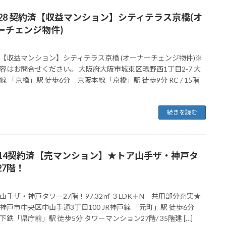
028 契約済【収益マンション】シティテラス京橋(オ
ーチェンジ物件)
【収益マンション】シティテラス京橋 (オーナーチェンジ物件)※
容はお問合せください。 大阪府大阪市城東区鴫野西1丁目2-7 大
線 「京橋」駅 徒歩6分 京阪本線「京橋」駅 徒歩9分 RC / 15階
続きを読む
014契約済【売マンション】★トア山手ザ・神戸タ
27階！
山手ザ・神戸タワー27階！97.32㎡ ３LDK＋N 共用部分充実★
神戸市中央区中山手通3丁目100 JR神戸線 「元町」駅 徒歩6分
下鉄「県庁前」駅 徒歩5分 タワーマンション27階/ 35階建 […]