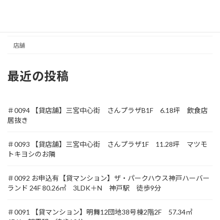
収益
土地
店舗
最近の投稿
＃0094 【貸店舗】三宮中心街 さんプラザB1F 6.18坪 飲食店
居抜き
＃0093 【貸店舗】三宮中心街 さんプラザ1F 11.28坪 マツモ
トキヨシのお隣
＃0092 お申込有【貸マンション】ザ・パークハウス神戸ハーバー
ランド 24F 80.26㎡ 3LDK＋N 神戸駅 徒歩9分
＃0091 【貸マンション】明舞12団地38号棟2階2F 57.34㎡