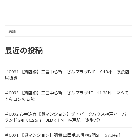
収益
土地
店舗
最近の投稿
＃0094 【貸店舗】三宮中心街 さんプラザB1F 6.18坪 飲食店
居抜き
＃0093 【貸店舗】三宮中心街 さんプラザ1F 11.28坪 マツモ
トキヨシのお隣
＃0092 お申込有【貸マンション】ザ・パークハウス神戸ハーバー
ランド 24F 80.26㎡ 3LDK＋N 神戸駅 徒歩9分
＃0091 【貸マンション】明舞12団地38号棟2階2F 57.34㎡