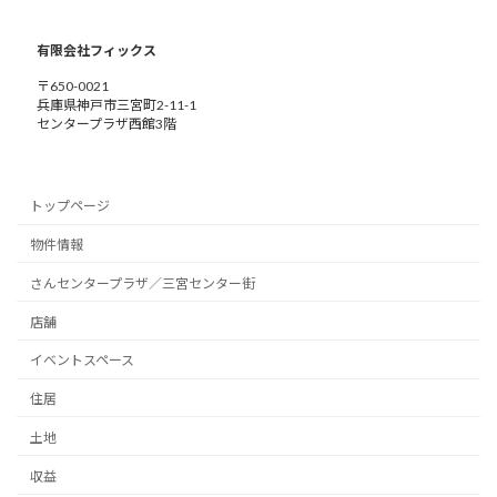
有限会社フィックス
〒650-0021
兵庫県神戸市三宮町2-11-1
センタープラザ西館3階
トップページ
物件情報
さんセンタープラザ／三宮センター街
店舗
イベントスペース
住居
土地
収益