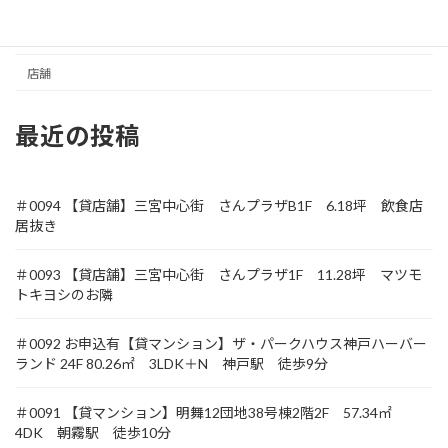
収益
土地
店舗
最近の投稿
＃0094 【貸店舗】三宮中心街 さんプラザB1F 6.18坪 飲食店
居抜き
＃0093 【貸店舗】三宮中心街 さんプラザ1F 11.28坪 マツモ
トキヨシのお隣
＃0092 お申込有【貸マンション】ザ・パークハウス神戸ハーバー
ランド 24F 80.26㎡ 3LDK＋N 神戸駅 徒歩9分
＃0091 【貸マンション】明舞12団地38号棟2階2F 57.34㎡
4DK 朝霧駅 徒歩10分