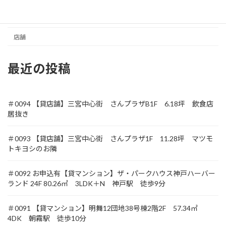
収益
土地
店舗
最近の投稿
＃0094 【貸店舗】三宮中心街 さんプラザB1F 6.18坪 飲食店
居抜き
＃0093 【貸店舗】三宮中心街 さんプラザ1F 11.28坪 マツモ
トキヨシのお隣
＃0092 お申込有【貸マンション】ザ・パークハウス神戸ハーバー
ランド 24F 80.26㎡ 3LDK＋N 神戸駅 徒歩9分
＃0091 【貸マンション】明舞12団地38号棟2階2F 57.34㎡
4DK 朝霧駅 徒歩10分