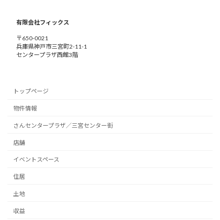
有限会社フィックス
〒650-0021
兵庫県神戸市三宮町2-11-1
センタープラザ西館3階
トップページ
物件情報
さんセンタープラザ／三宮センター街
店舗
イベントスペース
住居
土地
収益