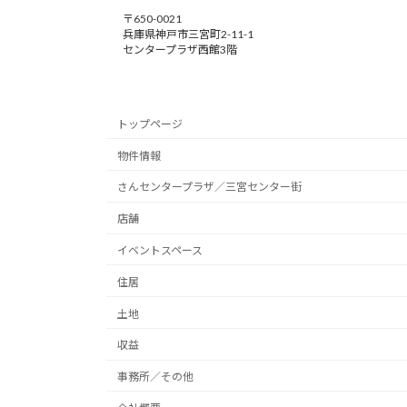
〒650-0021
兵庫県神戸市三宮町2-11-1
センタープラザ西館3階
トップページ
物件情報
さんセンタープラザ／三宮センター街
店舗
イベントスペース
住居
土地
収益
事務所／その他