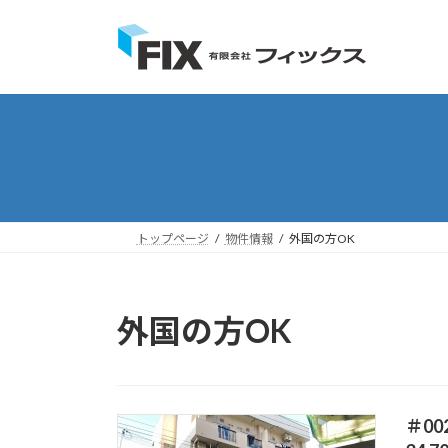
コ
ナ
ン
ビ
テ
ゲ
ン
ー
ツ
シ
へ
ョ
ス
ン
キ
に
ッ
移
プ
動
トップページ
物件情報
外国の方OK
外国の方OK
＃0