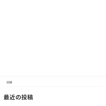
カテゴリー
イベントスペース
さんセンタープラザ／三宮センター街
事務所／その他
住居
元町商店街
収益
土地
店舗
最近の投稿