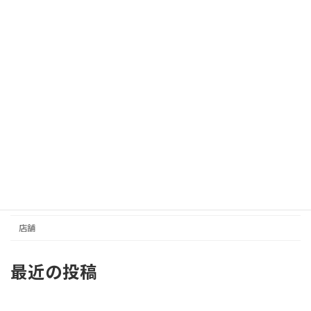
カテゴリー
イベントスペース
さんセンタープラザ／三宮センター街
事務所／その他
住居
元町商店街
収益
土地
店舗
最近の投稿