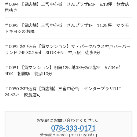
＃0094 【貸店舗】三宮中心街 さんプラザB1F 6.18坪 飲食店
居抜き
＃0093 【貸店舗】三宮中心街 さんプラザ1F 11.28坪 マツモ
トキヨシのお隣
＃0092 お申込有【貸マンション】ザ・パークハウス神戸ハーバー
ランド 24F 80.26㎡ 3LDK＋N 神戸駅 徒歩9分
＃0091 【貸マンション】明舞12団地38号棟2階2F 57.34㎡
4DK 朝霧駅 徒歩10分
＃0090 お申込有【貸店舗】三宮中心街 センタープラザB1F
24.62坪 飲食店可
お気軽にお問い合わせください。
078-333-0171
受付時間 9:00-18:00 [ 土・日・祝日除く ]