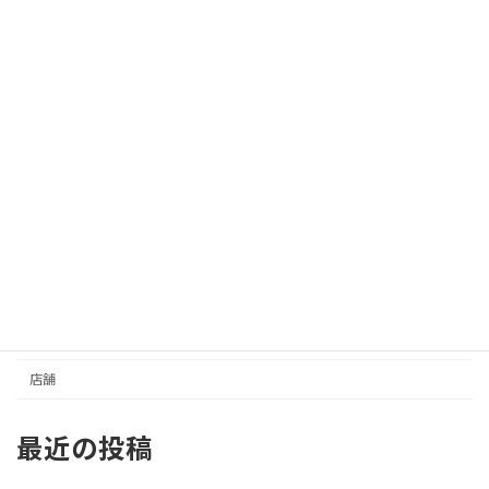
カテゴリー
イベントスペース
さんセンタープラザ／三宮センター街
事務所／その他
住居
元町商店街
収益
土地
店舗
最近の投稿