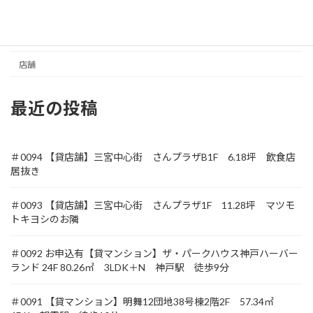
収益
土地
店舗
最近の投稿
＃0094 【貸店舗】三宮中心街 さんプラザB1F 6.18坪 飲食店
居抜き
＃0093 【貸店舗】三宮中心街 さんプラザ1F 11.28坪 マツモ
トキヨシのお隣
＃0092 お申込有【貸マンション】ザ・パークハウス神戸ハーバー
ランド 24F 80.26㎡ 3LDK＋N 神戸駅 徒歩9分
＃0091 【貸マンション】明舞12団地38号棟2階2F 57.34㎡