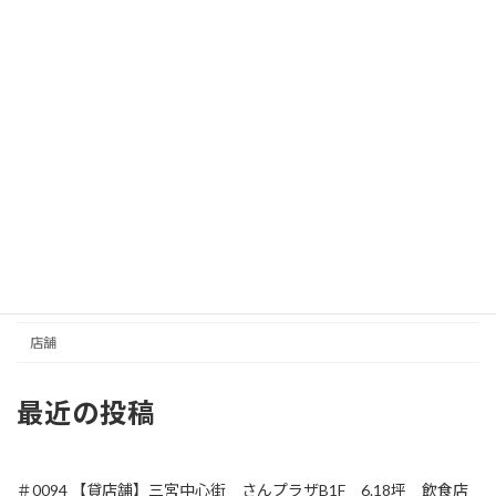
イベントスペース
さんセンタープラザ／三宮センター街
事務所／その他
住居
元町商店街
収益
土地
店舗
最近の投稿
＃0094 【貸店舗】三宮中心街 さんプラザB1F 6.18坪 飲食店