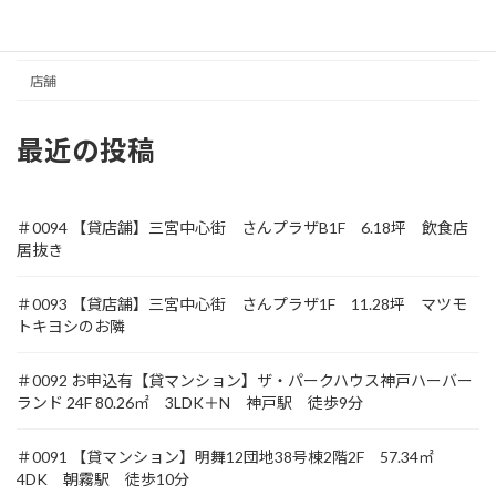
収益
土地
店舗
最近の投稿
＃0094 【貸店舗】三宮中心街 さんプラザB1F 6.18坪 飲食店
居抜き
＃0093 【貸店舗】三宮中心街 さんプラザ1F 11.28坪 マツモ
トキヨシのお隣
＃0092 お申込有【貸マンション】ザ・パークハウス神戸ハーバー
ランド 24F 80.26㎡ 3LDK＋N 神戸駅 徒歩9分
＃0091 【貸マンション】明舞12団地38号棟2階2F 57.34㎡
4DK 朝霧駅 徒歩10分