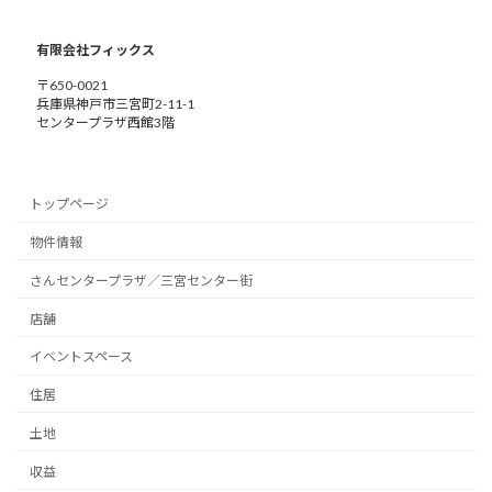
有限会社フィックス
〒650-0021
兵庫県神戸市三宮町2-11-1
センタープラザ西館3階
トップページ
物件情報
さんセンタープラザ／三宮センター街
店舗
イベントスペース
住居
土地
収益