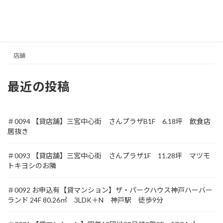
元町商店街
収益
土地
店舗
最近の投稿
＃0094 【貸店舗】三宮中心街 さんプラザB1F 6.18坪 飲食店
居抜き
＃0093 【貸店舗】三宮中心街 さんプラザ1F 11.28坪 マツモ
トキヨシのお隣
＃0092 お申込有【貸マンション】ザ・パークハウス神戸ハーバー
ランド 24F 80.26㎡ 3LDK＋N 神戸駅 徒歩9分