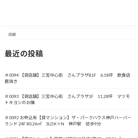
元町商店街
収益
土地
店舗
最近の投稿
＃0094 【貸店舗】三宮中心街 さんプラザB1F 6.18坪 飲食店
居抜き
＃0093 【貸店舗】三宮中心街 さんプラザ1F 11.28坪 マツモ
トキヨシのお隣
＃0092 お申込有【貸マンション】ザ・パークハウス神戸ハーバー
ランド 24F 80.26㎡ 3LDK＋N 神戸駅 徒歩9分