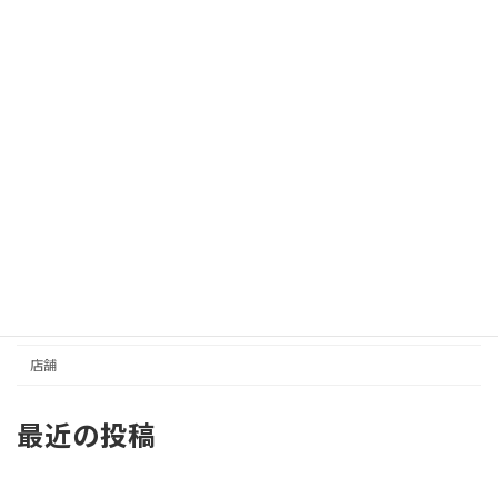
カテゴリー
イベントスペース
さんセンタープラザ／三宮センター街
事務所／その他
住居
元町商店街
収益
土地
店舗
最近の投稿