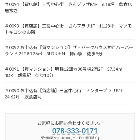
＃0094 【貸店舗】三宮中心街 さんプラザB1F 6.18坪 飲食店
居抜き
＃0093 【貸店舗】三宮中心街 さんプラザ1F 11.28坪 マツモ
トキヨシのお隣
＃0092 お申込有【貸マンション】ザ・パークハウス神戸ハーバー
ランド 24F 80.26㎡ 3LDK＋N 神戸駅 徒歩9分
＃0091 【貸マンション】明舞12団地38号棟2階2F 57.34㎡
4DK 朝霧駅 徒歩10分
＃0090 お申込有【貸店舗】三宮中心街 センタープラザB1F
24.62坪 飲食店可
お気軽にお問い合わせください。
078-333-0171
受付時間 9:00-18:00 [ 土・日・祝日除く ]