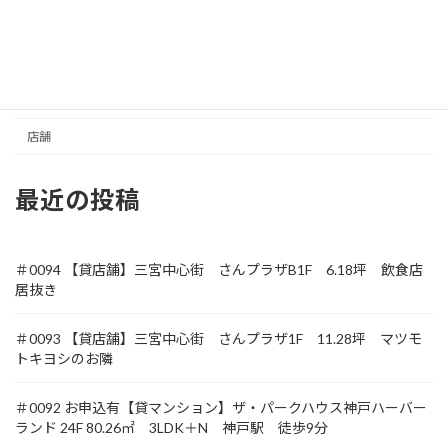
元町商店街
収益
土地
店舗
最近の投稿
＃0094 【貸店舗】三宮中心街 さんプラザB1F 6.18坪 飲食店
居抜き
＃0093 【貸店舗】三宮中心街 さんプラザ1F 11.28坪 マツモ
トキヨシのお隣
＃0092 お申込有【貸マンション】ザ・パークハウス神戸ハーバー
ランド 24F 80.26㎡ 3LDK＋N 神戸駅 徒歩9分