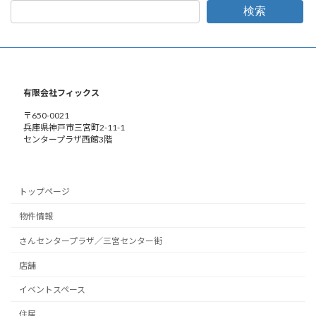
検索
有限会社フィックス
〒650-0021
兵庫県神戸市三宮町2-11-1
センタープラザ西館3階
トップページ
物件情報
さんセンタープラザ／三宮センター街
店舗
イベントスペース
住居