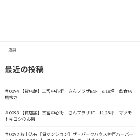
住居
元町商店街
収益
土地
店舗
最近の投稿
＃0094 【貸店舗】三宮中心街 さんプラザB1F 6.18坪 飲食店
居抜き
＃0093 【貸店舗】三宮中心街 さんプラザ1F 11.28坪 マツモ
トキヨシのお隣
＃0092 お申込有【貸マンション】ザ・パークハウス神戸ハーバー