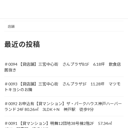
収益
土地
店舗
最近の投稿
＃0094 【貸店舗】三宮中心街 さんプラザB1F 6.18坪 飲食店
居抜き
＃0093 【貸店舗】三宮中心街 さんプラザ1F 11.28坪 マツモ
トキヨシのお隣
＃0092 お申込有【貸マンション】ザ・パークハウス神戸ハーバー
ランド 24F 80.26㎡ 3LDK＋N 神戸駅 徒歩9分
＃0091 【貸マンション】明舞12団地38号棟2階2F 57.34㎡