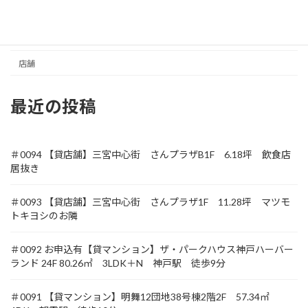
収益
土地
店舗
最近の投稿
＃0094 【貸店舗】三宮中心街 さんプラザB1F 6.18坪 飲食店
居抜き
＃0093 【貸店舗】三宮中心街 さんプラザ1F 11.28坪 マツモ
トキヨシのお隣
＃0092 お申込有【貸マンション】ザ・パークハウス神戸ハーバー
ランド 24F 80.26㎡ 3LDK＋N 神戸駅 徒歩9分
＃0091 【貸マンション】明舞12団地38号棟2階2F 57.34㎡