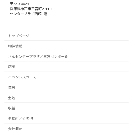
〒650-0021
兵庫県神戸市三宮町2-11-1
センタープラザ西館3階
トップページ
物件情報
さんセンタープラザ／三宮センター街
店舗
イベントスペース
住居
土地
収益
事務所／その他
会社概要