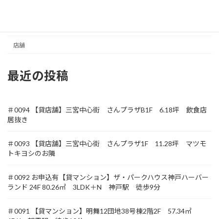
収益
土地
店舗
最近の投稿
＃0094 【貸店舗】三宮中心街 さんプラザB1F 6.18坪 飲食店
居抜き
＃0093 【貸店舗】三宮中心街 さんプラザ1F 11.28坪 マツモ
トキヨシのお隣
＃0092 お申込有【貸マンション】ザ・パークハウス神戸ハーバー
ランド 24F 80.26㎡ 3LDK＋N 神戸駅 徒歩9分
＃0091 【貸マンション】明舞12団地38号棟2階2F 57.34㎡