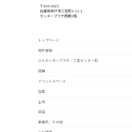
〒650-0021
兵庫県神戸市三宮町2-11-1
センタープラザ西館3階
トップページ
物件情報
さんセンタープラザ／三宮センター街
店舗
イベントスペース
住居
土地
収益
事務所／その他