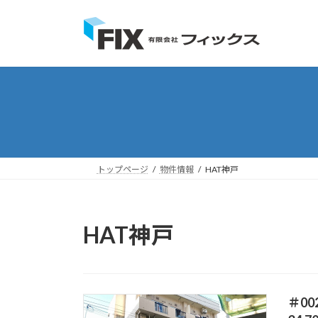
コ
ナ
ン
ビ
テ
ゲ
ン
ー
ツ
シ
へ
ョ
ス
ン
キ
に
ッ
移
プ
動
トップページ
物件情報
HAT神戸
HAT神戸
＃0