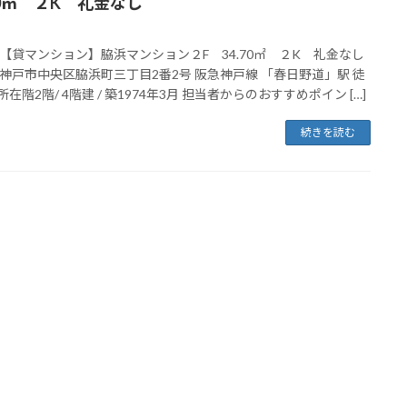
70㎡ ２K 礼金なし
【貸マンション】脇浜マンション２F 34.70㎡ ２K 礼金なし
神戸市中央区脇浜町三丁目2番2号 阪急神戸線 「春日野道」駅 徒
所在階2階/ 4階建 / 築1974年3月 担当者からのおすすめポイン […]
続きを読む