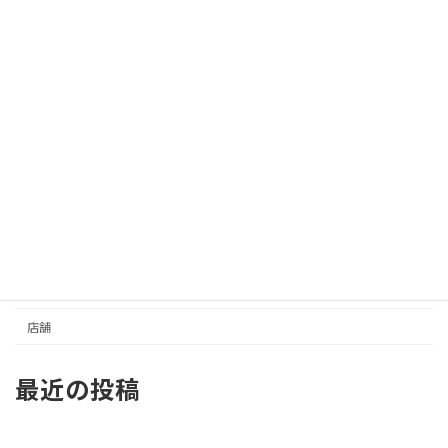
カテゴリー
イベントスペース
さんセンタープラザ／三宮センター街
事務所／その他
住居
元町商店街
収益
土地
店舗
最近の投稿