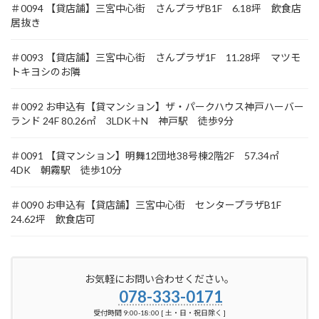
＃0094 【貸店舗】三宮中心街 さんプラザB1F 6.18坪 飲食店
居抜き
＃0093 【貸店舗】三宮中心街 さんプラザ1F 11.28坪 マツモ
トキヨシのお隣
＃0092 お申込有【貸マンション】ザ・パークハウス神戸ハーバー
ランド 24F 80.26㎡ 3LDK＋N 神戸駅 徒歩9分
＃0091 【貸マンション】明舞12団地38号棟2階2F 57.34㎡
4DK 朝霧駅 徒歩10分
＃0090 お申込有【貸店舗】三宮中心街 センタープラザB1F
24.62坪 飲食店可
お気軽にお問い合わせください。
078-333-0171
受付時間 9:00-18:00 [ 土・日・祝日除く ]