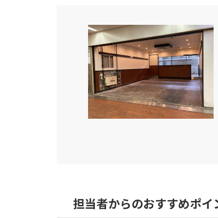
更
新
日
時
:
担当者からのおすすめポイ