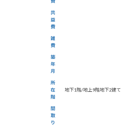
費
共
益
費
雑
費
築
年
月
所
在
地下1階/地上9階地下2建て
階
間
取
り