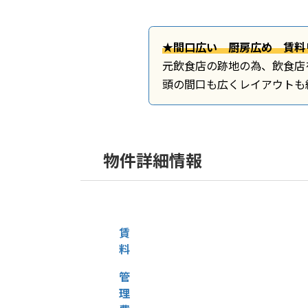
★間口広い 厨房広め 賃料
元飲食店の跡地の為、飲食店
頭の間口も広くレイアウトも
物件詳細情報
賃
料
管
理