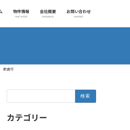
ム
物件情報
会社概要
お問い合わせ
e
real estat
company
contact
坪 飲食可
検
索:
カテゴリー