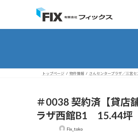
コ
ナ
ン
ビ
テ
ゲ
ン
ー
ツ
シ
へ
ョ
ス
ン
キ
に
ッ
移
プ
動
トップページ
物件情報
さんセンタープラザ／三宮セ
＃0038 契約済【貸
ラザ西館B1 15.44
最
Fix_toko
終