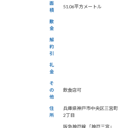
面
51.06平方メートル
積
敷
金
解
約
引
礼
金
そ
の
飲食店可
他
住
兵庫県神戸市中央区三宮町
所
2丁目
阪急神戸線 「神戸三宮」