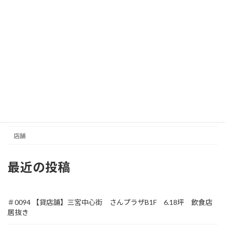
イベントスペース
さんセンタープラザ／三宮センター街
事務所／その他
住居
元町商店街
収益
土地
店舗
最近の投稿
＃0094 【貸店舗】三宮中心街 さんプラザB1F 6.18坪 飲食店
居抜き