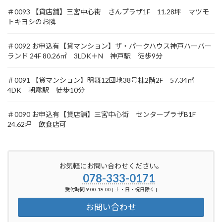
＃0093 【貸店舗】三宮中心街 さんプラザ1F 11.28坪 マツモ
トキヨシのお隣
＃0092 お申込有【貸マンション】ザ・パークハウス神戸ハーバー
ランド 24F 80.26㎡ 3LDK＋N 神戸駅 徒歩9分
＃0091 【貸マンション】明舞12団地38号棟2階2F 57.34㎡
4DK 朝霧駅 徒歩10分
＃0090 お申込有【貸店舗】三宮中心街 センタープラザB1F
24.62坪 飲食店可
お気軽にお問い合わせください。
078-333-0171
受付時間 9:00-18:00 [ 土・日・祝日除く ]
お問い合わせ