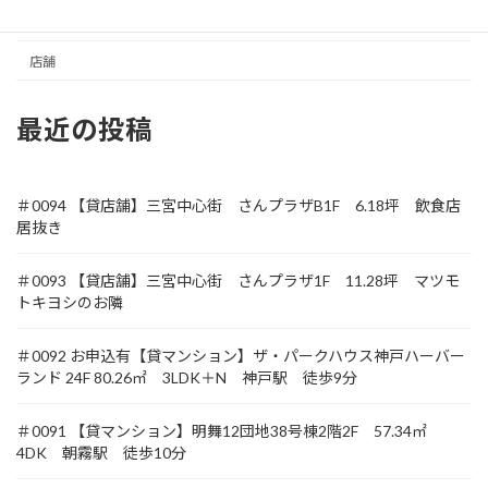
土地
店舗
最近の投稿
＃0094 【貸店舗】三宮中心街 さんプラザB1F 6.18坪 飲食店
居抜き
＃0093 【貸店舗】三宮中心街 さんプラザ1F 11.28坪 マツモ
トキヨシのお隣
＃0092 お申込有【貸マンション】ザ・パークハウス神戸ハーバー
ランド 24F 80.26㎡ 3LDK＋N 神戸駅 徒歩9分
＃0091 【貸マンション】明舞12団地38号棟2階2F 57.34㎡
4DK 朝霧駅 徒歩10分