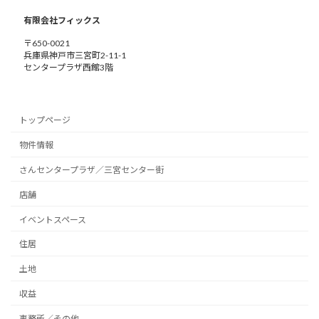
有限会社フィックス
〒650-0021
兵庫県神戸市三宮町2-11-1
センタープラザ西館3階
トップページ
物件情報
さんセンタープラザ／三宮センター街
店舗
イベントスペース
住居
土地
収益
事務所／その他