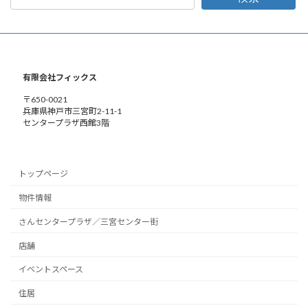
有限会社フィックス
〒650-0021
兵庫県神戸市三宮町2-11-1
センタープラザ西館3階
トップページ
物件情報
さんセンタープラザ／三宮センター街
店舗
イベントスペース
住居