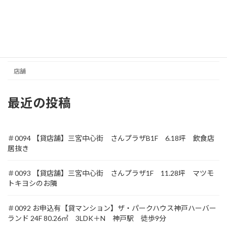
元町商店街
収益
土地
店舗
最近の投稿
＃0094 【貸店舗】三宮中心街 さんプラザB1F 6.18坪 飲食店
居抜き
＃0093 【貸店舗】三宮中心街 さんプラザ1F 11.28坪 マツモ
トキヨシのお隣
＃0092 お申込有【貸マンション】ザ・パークハウス神戸ハーバー
ランド 24F 80.26㎡ 3LDK＋N 神戸駅 徒歩9分