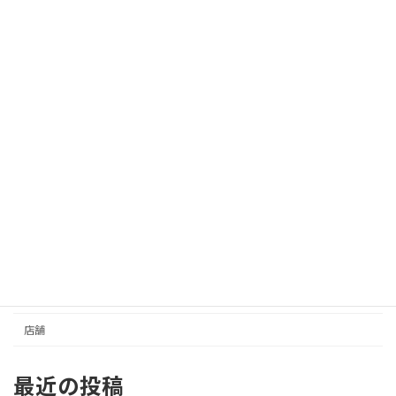
索:
カテゴリー
イベントスペース
さんセンタープラザ／三宮センター街
事務所／その他
住居
元町商店街
収益
土地
店舗
最近の投稿